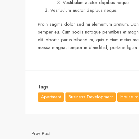
Vestibulum auctor dapibus neque.
Vestibulum auctor dapibus neque.
Proin sagittis dolor sed mi elementum pretium. Don
semper eu. Cum sociis natoque penatibus et magnis d
elit lobortis purus bibendum, quis dictum metus matt
massa magna, tempor in blandit id, porta in ligula. 
Tags
Apartment
Business Development
House for
Prev Post