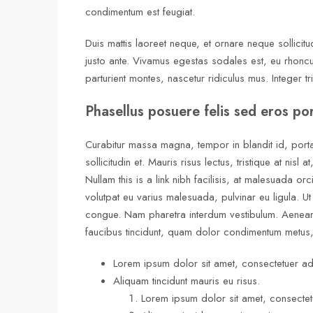
condimentum est feugiat.
Duis mattis laoreet neque, et ornare neque sollicit
justo ante. Vivamus egestas sodales est, eu rhonc
parturient montes, nascetur ridiculus mus. Integer tr
Phasellus posuere felis sed eros por
Curabitur massa magna, tempor in blandit id, porta 
sollicitudin et. Mauris risus lectus, tristique at nisl a
Nullam this is a link nibh facilisis, at malesuada or
volutpat eu varius malesuada, pulvinar eu ligula. Ut
congue. Nam pharetra interdum vestibulum. Aenean g
faucibus tincidunt, quam dolor condimentum metus, i
Lorem ipsum dolor sit amet, consectetuer adip
Aliquam tincidunt mauris eu risus.
Lorem ipsum dolor sit amet, consectetu