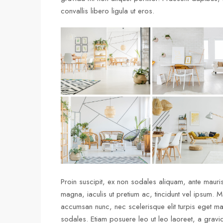
convallis libero ligula ut eros.
Proin suscipit, ex non sodales aliquam, ante mauris
magna, iaculis ut pretium ac, tincidunt vel ipsum.
accumsan nunc, nec scelerisque elit turpis eget maur
sodales. Etiam posuere leo ut leo laoreet, a gravida 