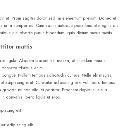
udin at. Proin sagittis dolor sed mi elementum pretium. Donec et
us urna semper eu. Cum sociis natoque penatibus et magnis dis
istique elit lobortis purus bibendum, quis dictum metus mattis.
ttitor mattis
in ligula. Aliquam laoreet nisl massa, at interdum mauris
t, pharetra tristique enim.
ci congue. Nullam tempus sollicitudin cursus. Nulla elit mauris,
 et adipiscing erat. Curabitur adipiscing erat vel libero tempus
ravida mi non aliquet porttitor. Praesent dapibus, nisi a
n convallis libero ligula ut eros.
iscing elit.
er adipiscing elit.