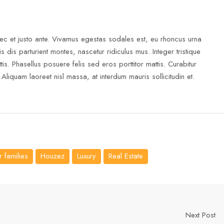
ec et justo ante. Vivamus egestas sodales est, eu rhoncus urna
is parturient montes, nascetur ridiculus mus. Integer tristique
is. Phasellus posuere felis sed eros porttitor mattis. Curabitur
Aliquam laoreet nisl massa, at interdum mauris sollicitudin et.
 families
Houzez
Luxury
Real Estate
Next Post