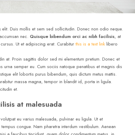
elit. Duis mollis et sem sed sollicitudin. Donec non odio neque.
mi accumsan nec.
Quisque bibendum orci ac nibh facilisis
, at
cursus. Ut et adipiscing erat. Curabitur
this is a text link
libero
udin at. Proin sagittis dolor sed mi elementum pretium. Donec et
us urna semper eu. Cum sociis natoque penatibus et magnis dis
istique elit lobortis purus bibendum, quis dictum metus mattis.
urabitur massa magna, tempor in blandit id, porta in ligula.
itudin et.
cilisis at malesuada
 volutpat eu varius malesuada, pulvinar eu ligula. Ut et
ero tempus congue. Nam pharetra interdum vestibulum. Aenean
 nisi a faucibus tincidunt, quam dolor condimentum metus, in