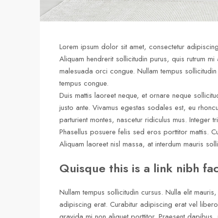
Lorem ipsum dolor sit amet, consectetur adipiscing 
Aliquam hendrerit sollicitudin purus, quis rutrum 
malesuada orci congue. Nullam tempus sollicitudin 
tempus congue.
Duis mattis laoreet neque, et ornare neque sollicit
justo ante. Vivamus egestas sodales est, eu rhonc
parturient montes, nascetur ridiculus mus. Integer tr
Phasellus posuere felis sed eros porttitor mattis. C
Aliquam laoreet nisl massa, at interdum mauris sollic
Quisque this is a link nibh fa
Nullam tempus sollicitudin cursus. Nulla elit mauris,
adipiscing erat. Curabitur adipiscing erat vel lib
gravida mi non aliquet porttitor. Praesent dapibus,