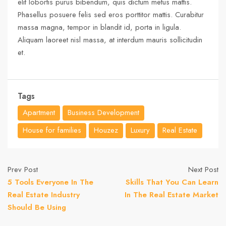
elit lobortis purus bibendum, quis dictum metus mattis.
Phasellus posuere felis sed eros porttitor mattis. Curabitur
massa magna, tempor in blandit id, porta in ligula.
Aliquam laoreet nisl massa, at interdum mauris sollicitudin
et.
Tags
Apartment
Business Development
House for families
Houzez
Luxury
Real Estate
Prev Post
Next Post
5 Tools Everyone In The
Skills That You Can Learn
Real Estate Industry
In The Real Estate Market
Should Be Using